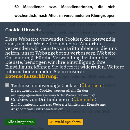
60 Messdiener bzw. Messdienerinnen, die sich
wöchentlich, nach Alter, in verschiedenen Kleingruppen
treffen, um sich gemeinsam auf den Dienst am Altar
Cookie Hinweis
vorzubereiten,Projekte nach Ihren Ideen zu gestalten
Diese Webseite verwendet Cookies, die notwendig
und das Gruppengefühl mit viel Spiel und Spaß
sind, um die Webseite zu nutzen. Weiterhin
verwenden wir Dienste von Drittanbietern, die uns
stärken.
helfen, unser Webangebot zu verbessern (Website-
Optmierung). Für die Verwendung bestimmter
Die diesjährige Spende wird für Ihren Jahresausflug
Dienste, benötigen wir Ihre Einwilligung. Ihre
Einwilligung können Sie jederzeit widerrufen. Weitere
nach Füssen, Ende Juli, verwendet.
Informationen finden Sie in unserer
Datenschutzerklärung
.
Für 5 Tage werden 10 Gruppenleiter mit 30 Ministranten
Technisch notwendige Cookies (
Übersicht
)
diese schöne Fahrt in eine Jugendherberge
Die notwendigen Cookies werden allein für den
unternehmen.
ordnungsgemäßen Gebrauch der Webseite benötigt.
Cookies von Drittanbietern (
Übersicht
)
Wir wünschen allen Teilnehmern viel Spaß !
Zur Optimierung unserer Webseite binden wir Dienste und
Angebote von Drittanbietern ein.
Sozialer Arbeitskreis der CDU-Frauen-Union Windeck
e.v.
Alle akzeptieren
Auswahl speichern
gez. Monika Zieren