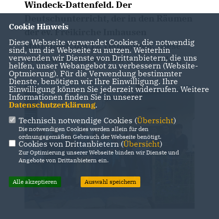
Windeck-Dattenfeld. Der
Deutschunterricht, der in den Räumen
Cookie Hinweis
der ev. Freikirche Imhausen
Diese Webseite verwendet Cookies, die notwendig
stattfindet, hat 12 Teilnehmer. Diese
sind, um die Webseite zu nutzen. Weiterhin
verwenden wir Dienste von Drittanbietern, die uns
Teilnehmer haben sich entschieden,
helfen, unser Webangebot zu verbessern (Website-
Optmierung). Für die Verwendung bestimmter
Dienste, benötigen wir Ihre Einwilligung. Ihre
Einwilligung können Sie jederzeit widerrufen. Weitere
Informationen finden Sie in unserer
Datenschutzerklärung
.
Technisch notwendige Cookies (
Übersicht
)
Die notwendigen Cookies werden allein für den
ordnungsgemäßen Gebrauch der Webseite benötigt.
Cookies von Drittanbietern (
Übersicht
)
Zur Optimierung unserer Webseite binden wir Dienste und
Angebote von Drittanbietern ein.
Alle akzeptieren
Auswahl speichern