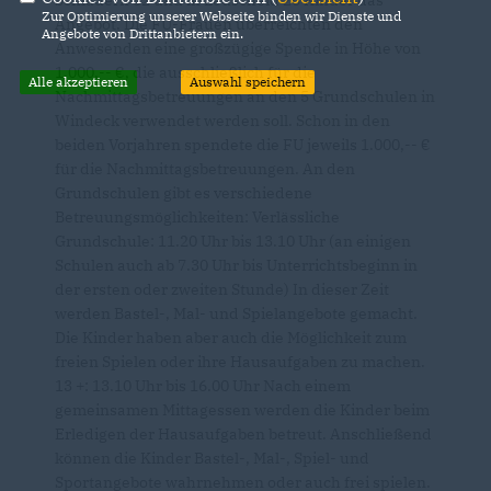
Zur Optimierung unserer Webseite binden wir Dienste und
Angebot. Die FU-Frauen überreichten den
Angebote von Drittanbietern ein.
Anwesenden eine großzügige Spende in Höhe von
1.000,-- €, die ausschließlich für die
Alle akzeptieren
Auswahl speichern
Nachmittagsbetreuungen an den 5 Grundschulen in
Windeck verwendet werden soll. Schon in den
beiden Vorjahren spendete die FU jeweils 1.000,--
für die Nachmittagsbetreuungen. An den
Grundschulen gibt es verschiedene
Betreuungsmöglichkeiten: Verlässliche
Grundschule: 11.20 Uhr bis 13.10 Uhr (an einigen
Schulen auch ab 7.30 Uhr bis Unterrichtsbeginn in
der ersten oder zweiten Stunde) In dieser Zeit
werden Bastel-, Mal- und Spielangebote gemacht.
Die Kinder haben aber auch die Möglichkeit zum
freien Spielen oder ihre Hausaufgaben zu machen.
13 +: 13.10 Uhr bis 16.00 Uhr Nach einem
gemeinsamen Mittagessen werden die Kinder beim
Erledigen der Hausaufgaben betreut. Anschließend
können die Kinder Bastel-, Mal-, Spiel- und
Sportangebote wahrnehmen oder auch frei spielen.