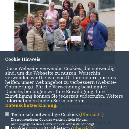
Cookie Hinweis
Diese Webseite verwendet Cookies, die notwendig
sind, um die Webseite zu nutzen. Weiterhin
verwenden wir Dienste von Drittanbietern, die uns
helfen, unser Webangebot zu verbessern (Website-
Irene Hargarten und Ulrike Kachel aus dem
Optmierung). Für die Verwendung bestimmter
Vorstand der Frauen-Union die Grundschule in
Dienste, benötigen wir Ihre Einwilligung. Ihre
Einwilligung können Sie jederzeit widerrufen. Weitere
Herchen. An diesem Morgen trafen sich die 26
Informationen finden Sie in unserer
Mitarbeiterinnen der Nachmittagsbetreuungen in
Datenschutzerklärung
.
dieser Grundschule, um sich bei einem
Technisch notwendige Cookies (
Übersicht
)
gemeinsamen Frühstück auszutauschen. Z.Zt.
Die notwendigen Cookies werden allein für den
nutzen in Rosbach 85, in Dattenfeld/Herchen 66, in
ordnungsgemäßen Gebrauch der Webseite benötigt.
Cookies von Drittanbietern (
Übersicht
)
Schladern 62 und in Leuscheid 26 Kinder das