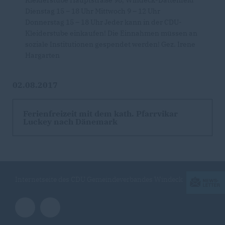
Kleiderstube Hauptstraße 98, Windeck-Dattenfeld
Dienstag 15 – 18 Uhr Mittwoch 9 – 12 Uhr
Donnerstag 15 – 18 Uhr Jeder kann in der CDU-
Kleiderstube einkaufen! Die Einnahmen müssen an
soziale Institutionen gespendet werden! Gez. Irene
Hargarten
02.08.2017
Ferienfreizeit mit dem kath. Pfarrvikar
Luckey nach Dänemark
Internetseite des CDU Gemeindeverbandes Windeck