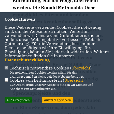
Einrichtung, Marion Heigl, überreicht
werden. Die Ronald McDonalds-Oase
ermöglicht es Eltern und kranken
Cookie Hinweis
Kindern, den Krankenhausalltag zu
Diese Webseite verwendet Cookies, die notwendig
vergessen, einen ruhigen Rückzugsort
sind, um die Webseite zu nutzen. Weiterhin
verwenden wir Dienste von Drittanbietern, die uns
zu erleben und Entspannung zu
helfen, unser Webangebot zu verbessern (Website-
erfahren. In der Oase arbeiten
Optmierung). Für die Verwendung bestimmter
Dienste, benötigen wir Ihre Einwilligung. Ihre
ehrenamtlich 35 Mitarbeiter/innen!
Einwilligung können Sie jederzeit widerrufen. Weitere
Informationen finden Sie in unserer
Wir freuen uns sehr, dass in diesem
Datenschutzerklärung
.
Jahr ein so hoher Betrag (4.000,-- €) zur
Technisch notwendige Cookies (
Übersicht
)
Unterstützung dieser sehr sinnvollen
Die notwendigen Cookies werden allein für den
ordnungsgemäßen Gebrauch der Webseite benötigt.
Einrichtung zusammen kam. Das zeigt
Cookies von Drittanbietern (
Übersicht
)
Zur Optimierung unserer Webseite binden wir Dienste und
die Wichtigkeit unserer
Angebote von Drittanbietern ein.
Spendenprojekte und den
Zusammenhalt der CDU-Kleiderstuben
Alle akzeptieren
Auswahl speichern
im Rhein-Sieg-Kreis, denn jedes Jahr