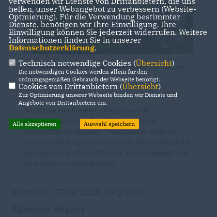
verwenden wir Dienste von Drittanbietern, die uns
helfen, unser Webangebot zu verbessern (Website-
Optmierung). Für die Verwendung bestimmter
Dienste, benötigen wir Ihre Einwilligung. Ihre
Einwilligung können Sie jederzeit widerrufen. Weitere
Informationen finden Sie in unserer
Datenschutzerklärung
.
Technisch notwendige Cookies (
Übersicht
)
Die Biene steuert eine der vielen Blüten im Garten
Die notwendigen Cookies werden allein für den
an
ordnungsgemäßen Gebrauch der Webseite benötigt.
Cookies von Drittanbietern (
Übersicht
)
Zur Optimierung unserer Webseite binden wir Dienste und
Angebote von Drittanbietern ein.
Im Garten von Elisabeth Wagner werden
Blütenträume wahr. Die CDU Ratsfraktion
Alle akzeptieren
Auswahl speichern
unterstützt die Initiative "Pestizidfreie Gemeinde"
und ruft alle Bürger dazu auf, Ihre Gärten möglichst
naturnah zu gestalten! Bienen, Schmetterlinge und
Co werden es Ihnen danken!
Windeck, 27.04.2020, 09:29 Uhr
Elisabeth Wagner