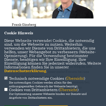
Frank Ginsberg
Cookie Hinweis
Diese Webseite verwendet Cookies, die notwendig
Wie ist die Partei aktuell ausgerichtet und für die
sind, um die Webseite zu nutzen. Weiterhin
Zukunft aufgestellt?
verwenden wir Dienste von Drittanbietern, die uns
helfen, unser Webangebot zu verbessern (Website-
Optmierung). Für die Verwendung bestimmter
Frank Ginsberg:
Unsere CDU hat eine stabile
Dienste, benötigen wir Ihre Einwilligung. Ihre
Mitgliederzahl von ca. 150 Mitgliedern. Erfreulich
Einwilligung können Sie jederzeit widerrufen. Weitere
ist, dass wieder jüngere Menschen den Weg zu uns
Informationen finden Sie in unserer
Datenschutzerklärung
.
finden und dass sich immer mehr Frauen bei uns
engagieren. Dazu trägt sicherlich auch die
Technisch notwendige Cookies (
Übersicht
)
bemerkenswerte Arbeit unserer Frauenunion bei.
Die notwendigen Cookies werden allein für den
ordnungsgemäßen Gebrauch der Webseite benötigt.
Gemeinsam haben alle den Willen, etwas für
Cookies von Drittanbietern (
Übersicht
)
Windeck zu bewegen, Windeck weiter zu
Zur Optimierung unserer Webseite binden wir Dienste und
entwickeln.
Angebote von Drittanbietern ein.