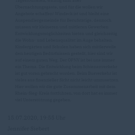
Tagestouristen, wichtig sind aber
Übernachtungsgäste, und für die wollen wir
Angebote schaffen! Windeck ist und bleibt eine
Auspendlergemeinde für Berufstätige, dennoch
müssen wir kleineren und mittleren Gewerben
Entwicklungsmöglichkeiten bieten und gleichzeitig
die Wohn- und Lebensqualität im Auge behalten.
Kindergärten und Schulen haben sich mittlerweile
den heutigen Bedürfnissen gestellt, hier sind wir
auf einem guten Weg. Der ÖPNV ist bei uns immer
ein Thema. Die Entwicklung beim Schienenverkehr
ist gut voran gebracht worden. Beim Busverkehr ist
vieles aus finanzieller Sicht nicht leicht umzusetzen.
Hier wollen wir die gute Zusammenarbeit mit dem
Rhein-Sieg-Kreis fortführen, von dort hat es immer
viel Unterstützung gegeben.
15.07.2020, 19:55 Uhr
Jennifer Siebert