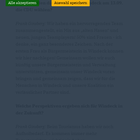
Warum sollen die Menschen in Windeck am 13.09.
Alle akzeptieren
Auswahl speichern
die CDU wählen?
Frank Ginsberg:
Wir haben ein hervorragendes Team
zusammengestellt, ein Mix aus „alten Hasen“ und
neuen, jungen Teamplayern! 50% sind Frauen - ich
denke, ein ganz besonderes Zeichen. Nach der
ersten Frau als Bürgermeisterin in Windeck können
wir hier nachlegen! Gemeinsam wollen wir auch
künftig unsere Bürgermeisterin und Verwaltung
unterstützen, gemeinsam unser Windeck voran
bringen und gemeinsam zeigen, dass wir für die
Menschen in Windeck und unsere Koalition ein
verlässlicher Partner sind.
Welche Perspektiven ergeben sich für Windeck in
der Zukunft?
Frank Ginsberg:
Beim Tourismus haben wir noch
Aufholbedarf. Es kommen immer mehr