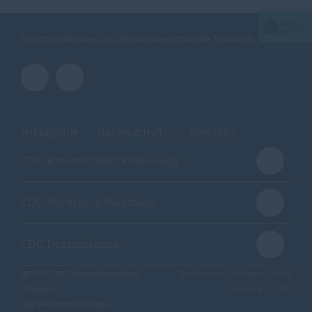
Internetseite des CDU Gemeindeverbandes Windeck
IMPRESSUM
DATENSCHUTZ
KONTAKT
CDU Kreisverband Rhein-Sieg
CDU Nordrhein-Westfalen
CDU Deutschlands
@2026 CDU Gemeindeverband
Realisation: Sharkness Media
Windeck
GmbH & Co. KG
Alle Rechte vorbehalten.