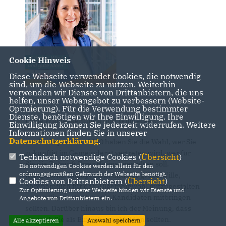
Cookie Hinweis
Diese Webseite verwendet Cookies, die notwendig
sind, um die Webseite zu nutzen. Weiterhin
verwenden wir Dienste von Drittanbietern, die uns
helfen, unser Webangebot zu verbessern (Website-
Optmierung). Für die Verwendung bestimmter
Dienste, benötigen wir Ihre Einwilligung. Ihre
Liebe Windeckerinnen und Windecker,
Einwilligung können Sie jederzeit widerrufen. Weitere
Informationen finden Sie in unserer
Datenschutzerklärung
.
am 13. September 2020 haben Sie die Wahl, wer Sie
zukünftig im Gemeinderat vertreten wird, wer für
Technisch notwendige Cookies (
Übersicht
)
Sie die Zukunft Ihrer Heimat gestalten soll.
Die notwendigen Cookies werden allein für den
ordnungsgemäßen Gebrauch der Webseite benötigt.
Kompetenz, Engagement und der große Wille,
Cookies von Drittanbietern (
Übersicht
)
ehrenamtlich für das Allgemeinwohl mitzugestalten
Zur Optimierung unserer Webseite binden wir Dienste und
– alles Eigenschaften, die Kandidaten mitbringen
Angebote von Drittanbietern ein.
sollten. Darüber hinaus bin ich der Meinung, dass
sie auch Sie als Einwohner abbilden sollten.
Alle akzeptieren
Auswahl speichern