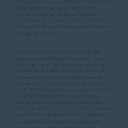
Kreistagsabgeordneter aus Windeck, Uwe Fröhling,
bei der Eröffnung des neuen LandMarkts in
Leuscheid dabei sein. Die Regale des neuen
LandMarkts in der ehemaligen Volksbankfiliale an
der Saaler Str. sind gefüllt mit regionalen Produkten
des täglichen Bedarfs.
Es freut mich besonders, dass das Projekt im
Rahmen der REGIONALE 2025 nach sechs Jahren
Vorlaufphase heute eröffnet werden konnte“, so
Uwe Fröhling anlässlich der Eröffnungsfeier. „Für
die Leuscheider Landbevölkerung ist hier eine
Verbesserung der Nahversorgung aber auch ein
sozialer Treffpunkt zum Austausch entstanden, der
als Leuchtturmprojekt durchaus auch für die
anderen ländlichen Kommunen im Rhein-Sieg-
Kreis beispielhaft sein kann. Mein großer Dank und
ein großes Kompliment gilt dabei den Initiatoren
der Genossenschaft Dorfzentrum Leuscheider
Land, die sich unermüdlich hierfür eingesetzt