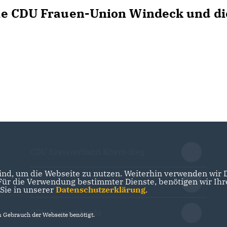
ie CDU Frauen-Union Windeck und di
CDU Kreisverband Rhein-Sieg
nd, um die Webseite zu nutzen. Weiterhin verwenden wir Di
r die Verwendung bestimmter Dienste, benötigen wir Ihre 
CDU Nordrhein-Westfalen
 Sie in unserer
Datenschutzerklärung
.
CDU Deutschlands
Gebrauch der Webseite benötigt.