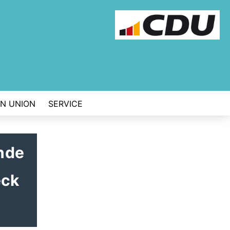
EN UNION
SERVICE
nde
eck