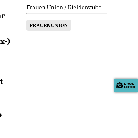
Frauen Union / Kleiderstube
hr
FRAUENUNION
x-)
t
e