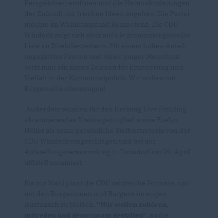
Perspektiven eröffnen und die Herausforderungen
der Zukunft mit frischen Ideen angehen. Die Partei
möchte im Wahlkampf mit Kompetenz. Die CDU
Windeck zeigt sich stolz auf die zusammengestellte
Liste an Direktbewerbern. Mit einem hohen Anteil
engagierter Frauen und vieler junger Menschen
setzt man ein klares Zeichen für Erneuerung und
Vielfalt in der Kommunalpolitik. Wir wollen mit
Bürgernähe überzeugen!
Außerdem wurden für den Kreistag Uwe Fröhling
als amtierendes Kreistagsmitglied sowie Evelyn
Höller als seine persönliche Stellvertreterin von der
CDU Windeck vorgeschlagen und bei der
Aufstellungsversammlung in Troisdorf am 09. April
offiziell nominiert.
Bis zur Wahl plant die CDU zahlreiche Formate, um
mit den Bürgerinnen und Bürgern im engen
Austausch zu bleiben.
"Wir wollen zuhören,
mitreden und gemeinsam gestalten"
, so die