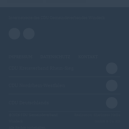
Internetseite des CDU Gemeindeverbandes Windeck
IMPRESSUM
DATENSCHUTZ
KONTAKT
CDU Kreisverband Rhein-Sieg
CDU Nordrhein-Westfalen
CDU Deutschlands
@2026 CDU Gemeindeverband
Realisation: Sharkness Media
Windeck
GmbH & Co. KG
Alle Rechte vorbehalten.