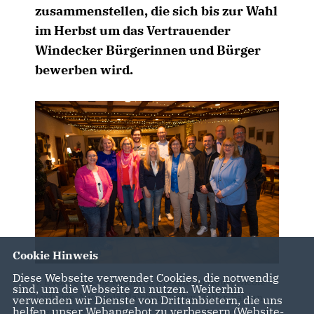
zusammenstellen, die sich bis zur Wahl
im Herbst um das Vertrauender
Windecker Bürgerinnen und Bürger
bewerben wird.
Cookie Hinweis
Diese Webseite verwendet Cookies, die notwendig
v. l. vorne Nicole Reinartz, Alexandra Gaus, Nicole
sind, um die Webseite zu nutzen. Weiterhin
Ludwigs, Michaela Malcher, Evelyn Höller, Fabian
verwenden wir Dienste von Drittanbietern, die uns
helfen, unser Webangebot zu verbessern (Website-
Jasser, Elisabeth Wagner, v. l. hinten Pascal Kolb, Jan