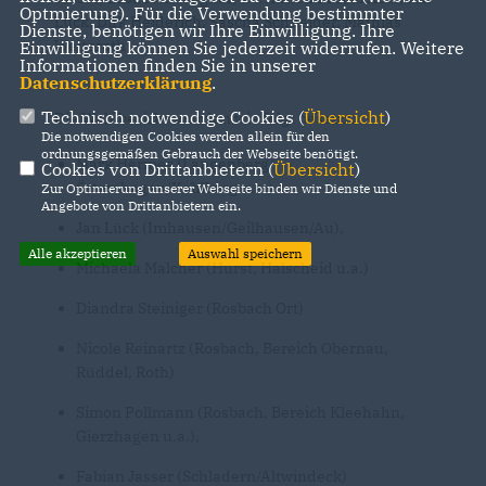
Optmierung). Für die Verwendung bestimmter
Lück, Dirk Heiderich, Sascha Schneider, Mathias
Dienste, benötigen wir Ihre Einwilligung. Ihre
Welteroth
Einwilligung können Sie jederzeit widerrufen. Weitere
Informationen finden Sie in unserer
Datenschutzerklärung
.
Technisch notwendige Cookies (
Übersicht
)
Die Wahlbezirke wurden wie folgt besetzt:
Die notwendigen Cookies werden allein für den
ordnungsgemäßen Gebrauch der Webseite benötigt.
Mark Hermes (Langenberg/
Cookies von Drittanbietern (
Übersicht
)
Öttershagen/Kohlberg u.a.)
Zur Optimierung unserer Webseite binden wir Dienste und
Angebote von Drittanbietern ein.
Jan Lück (Imhausen/Geilhausen/Au),
Alle akzeptieren
Auswahl speichern
Michaela Malcher (Hurst, Halscheid u.a.)
Diandra Steiniger (Rosbach Ort)
Nicole Reinartz (Rosbach, Bereich Obernau,
Rüddel, Roth)
Simon Pollmann (Rosbach, Bereich Kleehahn,
Gierzhagen u.a.),
Fabian Jasser (Schladern/Altwindeck)