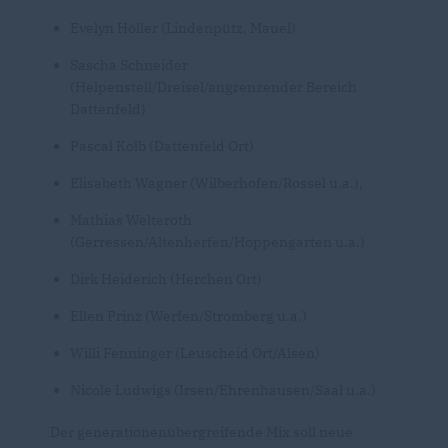
Evelyn Höller (Lindenpütz, Mauel)
Sascha Schneider
(Helpenstell/Dreisel/angrenzender Bereich
Dattenfeld)
Pascal Kolb (Dattenfeld Ort)
Elisabeth Wagner (Wilberhofen/Rossel u.a.),
Mathias Welteroth
(Gerressen/Altenherfen/Hoppengarten u.a.)
Dirk Heiderich (Herchen Ort)
Ellen Prinz (Werfen/Stromberg u.a.)
Willi Fenninger (Leuscheid Ort/Alsen)
Nicole Ludwigs (Irsen/Ehrenhausen/Saal u.a.)
Der generationenübergreifende Mix soll neue