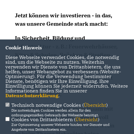
Jetzt können wir investieren - in das,
was unsere Gemeinde stark macht:
In Sicherheit, Bildung und
Infrastruktur - z. B.: Feuerwehrhäuser,
Cookie Hinweis
Kitas & Schulen, Brücken & Straßen
Diese Webseite verwendet Cookies, die notwendig
sind, um die Webseite zu nutzen. Weiterhin
verwenden wir Dienste von Drittanbietern, die uns
Und das ist nur ein erster Einblick:
helfen, unser Webangebot zu verbessern (Website-
Optmierung). Für die Verwendung bestimmter
Auch in viele andere Projekte vor Ort
Dienste, benötigen wir Ihre Einwilligung. Ihre
wird investiert - nach Priorität, Bedarf
Einwilligung können Sie jederzeit widerrufen. Weitere
Informationen finden Sie in unserer
und Machbarkeit.
Datenschutzerklärung
.
Technisch notwendige Cookies (
Übersicht
)
Die CDU Windeck hat gemeinsam mit
Die notwendigen Cookies werden allein für den
ordnungsgemäßen Gebrauch der Webseite benötigt.
ihren Partnern verantwortungsvoll
Cookies von Drittanbietern (
Übersicht
)
und umsichtig gehandelt - auch wenn
Zur Optimierung unserer Webseite binden wir Dienste und
Angebote von Drittanbietern ein.
es beim Thema Hebesätze keine