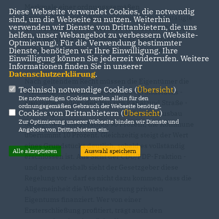
Merkmale einer ordnungsgemäßen
Diese Webseite verwendet Cookies, die notwendig
Ersterschließung fehlen weiterhin. Damit bestätigte
sind, um die Webseite zu nutzen. Weiterhin
verwenden wir Dienste von Drittanbietern, die uns
der Gutachter, was seit Jahren bekannt ist: Optik ist
helfen, unser Webangebot zu verbessern (Website-
nicht Rechtsstatus. Ein befestigter Belag ersetzt
Optmierung). Für die Verwendung bestimmter
Dienste, benötigen wir Ihre Einwilligung. Ihre
nicht die gesetzlichen Anforderungen an eine
Einwilligung können Sie jederzeit widerrufen. Weitere
Ersterschließung.
Informationen finden Sie in unserer
Datenschutzerklärung
.
Nach geltendem Recht müssen die Eigentümer die
Technisch notwendige Cookies (
Übersicht
)
erstmalige Erschließung eines Baugrundstücks -
Die notwendigen Cookies werden allein für den
also insbesondere den Bau von Kanal und Straße -
ordnungsgemäßen Gebrauch der Webseite benötigt.
Cookies von Drittanbietern (
Übersicht
)
überwiegend selbst tragen. Beim Straßenausbau
Zur Optimierung unserer Webseite binden wir Dienste und
beträgt der Anliegeranteil 90 Prozent, die Kommune
Angebote von Drittanbietern ein.
übernimmt 10 Prozent. Gleichzeitig steigt der Wert
eines Grundstücks deutlich, sobald es vollständig
Alle akzeptieren
Auswahl speichern
erschlossen ist. Aus Sicht der CDU/FDP-Fraktion -
und genau deshalb sieht der Gesetzgeber diese
Regelung vor - darf es nicht dazu kommen, dass die
Allgemeinheit die Wertsteigerung privaten
Eigentums finanziert. Wer von einer
Ersterschließung profitiert, trägt auch den