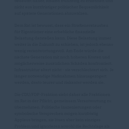
bedeutet daher, Risiken frühzeitig zu erkennen und
nicht aus kurzfristiger politischer Bequemlichkeit
auf spätere Generationen abzuwälzen.
Dem Rat ist bewusst, dass ein Straßenerstausbau
für Eigentümer eine erhebliche finanzielle
Belastung darstellen kann. Diese Belastung immer
weiter in die Zukunft zu schieben, ist jedoch ebenso
wenig verantwortungsvoll. Am Ende würde die
nächste Generation mit noch höheren Kosten und
möglicherweise zusätzlichen Schäden konfrontiert.
Infrastruktur altert nicht - sie verschlechtert sich. Je
länger notwendige Maßnahmen hinausgezögert
werden, desto teurer und riskanter werden sie.
Die CDU/FDP-Fraktion sieht daher alle Fraktionen
im Rat in der Pflicht, gemeinsam Verantwortung zu
übernehmen. Politische Inszenierungen oder
symbolische Versprechen mögen kurzfristig
Applaus bringen, sie lösen aber kein einziges
Problem und ignorieren sowohl die Rechtslage als