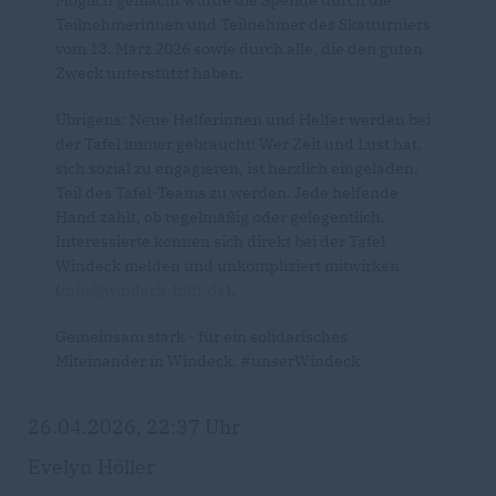
Möglich gemacht wurde die Spende durch die
Teilnehmerinnen und Teilnehmer des Skatturniers
vom 13. März 2026 sowie durch alle, die den guten
Zweck unterstützt haben.
Übrigens: Neue Helferinnen und Helfer werden bei
der Tafel immer gebraucht! Wer Zeit und Lust hat,
sich sozial zu engagieren, ist herzlich eingeladen,
Teil des Tafel-Teams zu werden. Jede helfende
Hand zählt, ob regelmäßig oder gelegentlich.
Interessierte können sich direkt bei der Tafel
Windeck melden und unkompliziert mitwirken
(
info@windeck-hilft.de
).
Gemeinsam stark - für ein solidarisches
Miteinander in Windeck. #unserWindeck
26.04.2026, 22:37 Uhr
Evelyn Höller