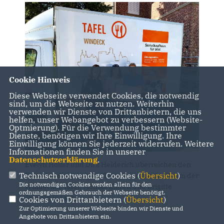
Cookie Hinweis
Diese Webseite verwendet Cookies, die notwendig
sind, um die Webseite zu nutzen. Weiterhin
verwenden wir Dienste von Drittanbietern, die uns
helfen, unser Webangebot zu verbessern (Website-
Optmierung). Für die Verwendung bestimmter
Dienste, benötigen wir Ihre Einwilligung. Ihre
Einwilligung können Sie jederzeit widerrufen. Weitere
Informationen finden Sie in unserer
Datenschutzerklärung
.
Evelyn Höller und Dirk Heiderich überreichen den
Technisch notwendige Cookies (
Übersicht
)
Erlös des diesjährigen Skatturniers an das Team der
Die notwendigen Cookies werden allein für den
Windecker Tafel, Monika Zieren und Brigitte
ordnungsgemäßen Gebrauch der Webseite benötigt.
Jahnich (v.l.n.r.)
Cookies von Drittanbietern (
Übersicht
)
Zur Optimierung unserer Webseite binden wir Dienste und
Angebote von Drittanbietern ein.