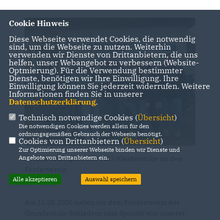
Cookie Hinweis
Diese Webseite verwendet Cookies, die notwendig
sind, um die Webseite zu nutzen. Weiterhin
verwenden wir Dienste von Drittanbietern, die uns
helfen, unser Webangebot zu verbessern (Website-
Optmierung). Für die Verwendung bestimmter
Dienste, benötigen wir Ihre Einwilligung. Ihre
Einwilligung können Sie jederzeit widerrufen. Weitere
Informationen finden Sie in unserer
Datenschutzerklärung
.
Technisch notwendige Cookies (
Übersicht
)
Die notwendigen Cookies werden allein für den
ordnungsgemäßen Gebrauch der Webseite benötigt.
Cookies von Drittanbietern (
Übersicht
)
Zur Optimierung unserer Webseite binden wir Dienste und
Angebote von Drittanbietern ein.
Spendenübergabe der CDU-Kleiderstube an den
Förderverein
Alle akzeptieren
Auswahl speichern
Am 11.03.2026 haben wir dem Förderverein der
Grundschule Schladern eine Spende von unserer