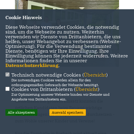
Cookie Hinweis
Diese Webseite verwendet Cookies, die notwendig
sind, um die Webseite zu nutzen. Weiterhin
verwenden wir Dienste von Drittanbietern, die uns
helfen, unser Webangebot zu verbessern (Website-
Optmierung). Für die Verwendung bestimmter
Dienste, benötigen wir Ihre Einwilligung. Ihre
Einwilligung können Sie jederzeit widerrufen. Weitere
Informationen finden Sie in unserer
Datenschutzerklärung
.
v.l.n.r.: Nicole Reinartz, Simon Pollmann, Evelyn
Technisch notwendige Cookies (
Übersicht
)
Die notwendigen Cookies werden allein für den
Höller
ordnungsgemäßen Gebrauch der Webseite benötigt.
Cookies von Drittanbietern (
Übersicht
)
Zur Optimierung unserer Webseite binden wir Dienste und
Angebote von Drittanbietern ein.
Gemeinsam mit großem Einsatz konnten die
örtlichen Kandidaten beim Bauamt wichtige
Alle akzeptieren
Auswahl speichern
Verbesserungen für die Sporthallen durchsetzen -
zum Wohle unserer Kinder und Vereine!
Für die Turnhalle in Rosbach wird aktuell eine