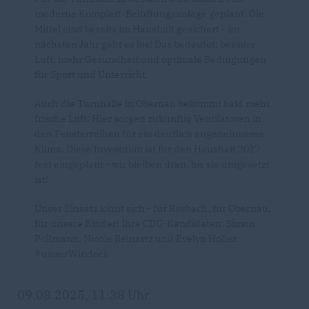
moderne Komplett-Belüftungsanlage geplant. Die
Mittel sind bereits im Haushalt gesichert - im
nächsten Jahr geht es los! Das bedeutet: bessere
Luft, mehr Gesundheit und optimale Bedingungen
für Sport und Unterricht.
Auch die Turnhalle in Obernau bekommt bald mehr
frische Luft: Hier sorgen zukünftig Ventilatoren in
den Fensterreihen für ein deutlich angenehmeres
Klima. Diese Investition ist für den Haushalt 2027
fest eingeplant - wir bleiben dran, bis sie umgesetzt
ist!
Unser Einsatz lohnt sich - für Rosbach, für Obernau,
für unsere Kinder! Ihre CDU-Kandidaten: Simon
Pollmann, Nicole Reinartz und Evelyn Höller.
#unserWindeck
09.08.2025, 11:38 Uhr