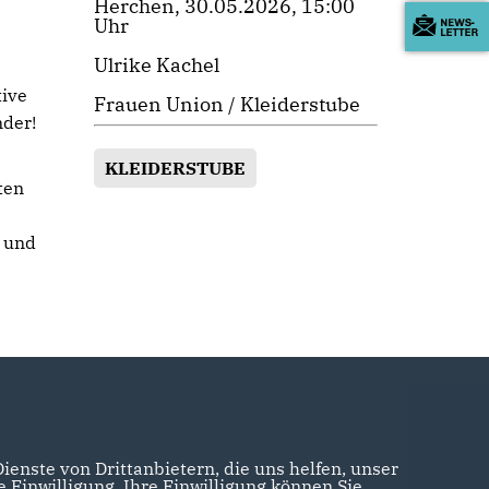
Herchen, 30.05.2026, 15:00
Uhr
Ulrike Kachel
tive
Frauen Union / Kleiderstube
nder!
KLEIDERSTUBE
ten
r und
enste von Drittanbietern, die uns helfen, unser
Einwilligung. Ihre Einwilligung können Sie