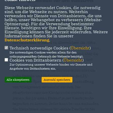
Landtagskandidat für den Wahlkreis
25, Björn Franken, die Grundschule in
Diese Webseite verwendet Cookies, die notwendig
sind, um die Webseite zu nutzen. Weiterhin
Dattenfeld, um eine Spende für die
verwenden wir Dienste von Drittanbietern, die uns
helfen, unser Webangebot zu verbessern (Website-
Nachmittagsbetreuungen der 5
Optmierung). Für die Verwendung bestimmter
Dienste, benötigen wir Ihre Einwilligung. Ihre
Grundschulen in
Einwilligung können Sie jederzeit widerrufen. Weitere
Informationen finden Sie in unserer
Datenschutzerklärung
.
der Gemeinde Windeck zu überreichen. Die Höhe
Technisch notwendige Cookies (
Übersicht
)
der Spende betrug 1.000,-- € Der Landtagskandidat,
Die notwendigen Cookies werden allein für den
Björn Franken, erkundigte sich eingehend über die
ordnungsgemäßen Gebrauch der Webseite benötigt.
Arbeit während der Nachmittagsbetreuung und
Cookies von Drittanbietern (
Übersicht
)
Zur Optimierung unserer Webseite binden wir Dienste und
über die Belange der Grundschulen in Windeck.
Angebote von Drittanbietern ein.
Natürlich freuten sich die Betreuerinnen über die
hohe Spende und bedankten sich bei den FU-
Alle akzeptieren
Auswahl speichern
Frauen. Die Spende soll u.a. für die Anschaffung
von Spielgeräten verwendet werden. Die
Mitarbeiterinnen der Kleiderstube würden sich
freuen, Sie für einen Einkauf in der Kleiderstube
begrüßen zu können. Jeder kann bei uns einkaufen.
Die Einnahmen müssen für soziale Zwecke in der