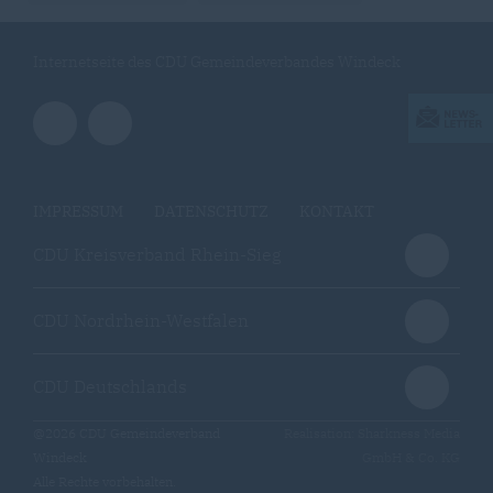
Internetseite des CDU Gemeindeverbandes Windeck
IMPRESSUM
DATENSCHUTZ
KONTAKT
CDU Kreisverband Rhein-Sieg
CDU Nordrhein-Westfalen
CDU Deutschlands
@2026 CDU Gemeindeverband
Realisation: Sharkness Media
Windeck
GmbH & Co. KG
Alle Rechte vorbehalten.