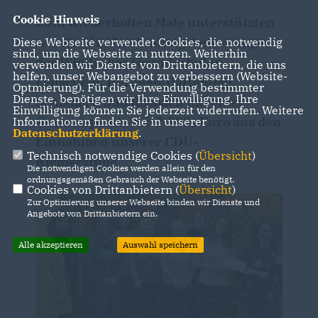
Cookie Hinweis
Zum wiederholten Male unterstützten
wir die fünf Nachmittagsbetreuungen
Diese Webseite verwendet Cookies, die notwendig
sind, um die Webseite zu nutzen. Weiterhin
der Windecker Grundschulen
verwenden wir Dienste von Drittanbietern, die uns
helfen, unser Webangebot zu verbessern (Website-
Leuscheid, Herchen,Dattenfeld,
Optmierung). Für die Verwendung bestimmter
Dienste, benötigen wir Ihre Einwilligung. Ihre
Schladern und Rosbach mit einer
Einwilligung können Sie jederzeit widerrufen. Weitere
Gesamtspende von 1.000,-Euro aus den
Informationen finden Sie in unserer
Datenschutzerklärung
.
Einnahmen unserer CDU-
Technisch notwendige Cookies (
Übersicht
)
Kleiderstube.
Die notwendigen Cookies werden allein für den
ordnungsgemäßen Gebrauch der Webseite benötigt.
Cookies von Drittanbietern (
Übersicht
)
Zur Optimierung unserer Webseite binden wir Dienste und
Angebote von Drittanbietern ein.
Alle akzeptieren
Auswahl speichern