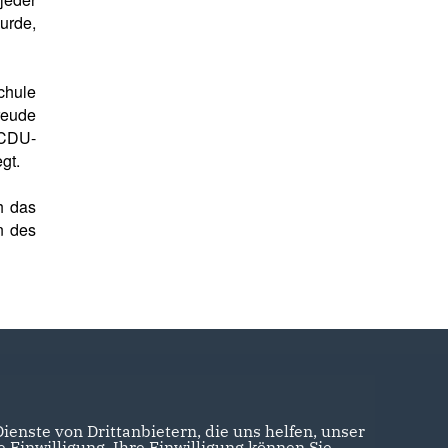
urde,
chule
reude
 CDU-
egt.
h das
n des
enste von Drittanbietern, die uns helfen, unser
Einwilligung. Ihre Einwilligung können Sie