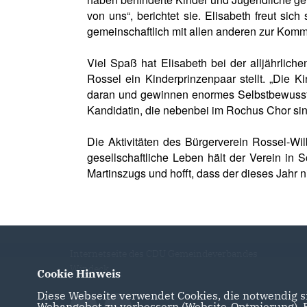
von uns“, berichtet sie. Elisabeth freut si
gemeinschaftlich mit allen anderen zur Kom
Viel Spaß hat Elisabeth bei der alljährlich
Rossel ein Kinderprinzenpaar stellt. „Die K
daran und gewinnen enormes Selbstbewusstse
Kandidatin, die nebenbei im Rochus Chor si
Die Aktivitäten des Bürgerverein Rossel-Wilb
gesellschaftliche Leben hält der Verein in S
Martinszugs und hofft, dass der dieses Jahr 
Internetseite des CDU Gemeindeverbandes
Windeck
Cookie Hinweis
Diese Webseite verwendet Cookies, die notwendig si
Webangebot zu verbessern (Website-Optmierung). Fü