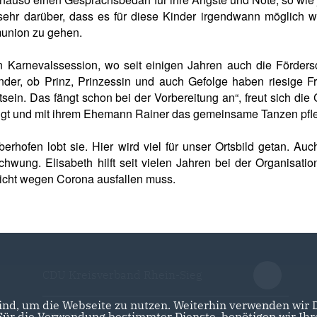
ch sehr darüber, dass es für diese Kinder irgendwann möglich w
munion zu gehen.
en Karnevalssession, wo seit einigen Jahren auch die Förders
inder, ob Prinz, Prinzessin und auch Gefolge haben riesige F
in. Das fängt schon bei der Vorbereitung an“, freut sich die
ngt und mit ihrem Ehemann Rainer das gemeinsame Tanzen pfl
erhofen lobt sie. Hier wird viel für unser Ortsbild getan. Auc
chwung. Elisabeth hilft seit vielen Jahren bei der Organisatio
nicht wegen Corona ausfallen muss.
CDU Kreisverband Rhein-Sieg
nd, um die Webseite zu nutzen. Weiterhin verwenden wir Di
r die Verwendung bestimmter Dienste, benötigen wir Ihre 