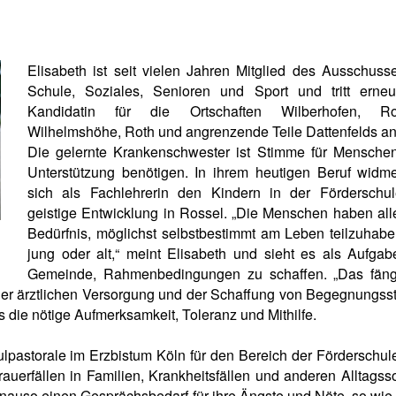
Elisabeth ist seit vielen Jahren Mitglied des Ausschusse
Schule, Soziales, Senioren und Sport und tritt erneu
Kandidatin für die Ortschaften Wilberhofen, Ro
Wilhelmshöhe, Roth und angrenzende Teile Dattenfelds a
Die gelernte Krankenschwester ist Stimme für Menschen
Unterstützung benötigen. In ihrem heutigen Beruf widme
sich als Fachlehrerin den Kindern in der Förderschul
geistige Entwicklung in Rossel. „Die Menschen haben all
Bedürfnis, möglichst selbstbestimmt am Leben teilzuhabe
jung oder alt,“ meint Elisabeth und sieht es als Aufgab
Gemeinde, Rahmenbedingungen zu schaffen. „Das fäng
der ärztlichen Versorgung und der Schaffung von Begegnungsst
es die nötige Aufmerksamkeit, Toleranz und Mithilfe.
ulpastorale im Erzbistum Köln für den Bereich der Förderschule
rauerfällen in Familien, Krankheitsfällen und anderen Alltagss
auso einen Gesprächsbedarf für ihre Ängste und Nöte, so wie 