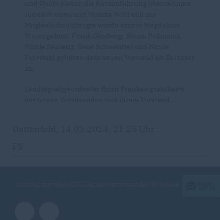
und Guido Kötter, die Kassenführung übernehmen
Judith Norden und Monika Nohl und zur
Mitgliederbeauftragte wurde erneut Magdalene
Wurm gekürt. Frank Ginsberg, Simon Pollmann,
Nicole Reinartz, René Schwerdtel und Nicole
Fasswald gehören dem neuen Vorstand als Beisitzer
an.
Landtagsabgeordneter Björn Franken gratulierte
der neuen Vorsitzenden und ihrem Vorstand.
Dattenfeld, 14.03.2024, 21:25 Uhr
FS
Internetseite des CDU Gemeindeverbandes Windeck