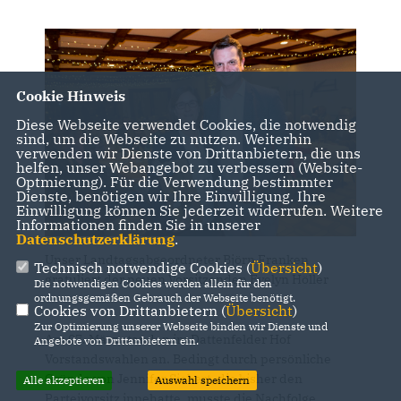
Cookie Hinweis
Diese Webseite verwendet Cookies, die notwendig
sind, um die Webseite zu nutzen. Weiterhin
verwenden wir Dienste von Drittanbietern, die uns
helfen, unser Webangebot zu verbessern (Website-
Optmierung). Für die Verwendung bestimmter
Dienste, benötigen wir Ihre Einwilligung. Ihre
Einwilligung können Sie jederzeit widerrufen. Weitere
Informationen finden Sie in unserer
Datenschutzerklärung
.
Unser Landtagsabgeordneter Björn Franken
Technisch notwendige Cookies (
Übersicht
)
gratuliert der neuen Vorsitzenden Evelyn Höller
Die notwendigen Cookies werden allein für den
ordnungsgemäßen Gebrauch der Webseite benötigt.
Cookies von Drittanbietern (
Übersicht
)
Zur Optimierung unserer Webseite binden wir Dienste und
Am 07. März standen im Dattenfelder Hof
Angebote von Drittanbietern ein.
Vorstandswahlen an. Bedingt durch persönliche
Gründe von Jennifer Siebert, die bisher den
Alle akzeptieren
Auswahl speichern
Parteivorsitz innehatte, musste die Nachfolge