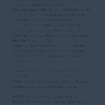
bestimmt werden. Die Juristin und
Pressesprecherin eines Energieversorgers, die seit
einigen Jahren in Dattenfeld wohnt, bewarb sich für
das politische Amt und bekam von den 40
stimmberechtigten Mitgliedern das 100%ige
Vertrauen ausgesprochen. Politisch war Evelyn
Höller bisher in Bonn aktiv und leitete über einige
Jahre das Büro einer CDU-
Bundestagsabgeordneten. Somit ist sie auf der
politischen Ebene von Land und Bund sehr gut
vernetzt und bringt die nötigen Erfahrungen für
dieses Amt mit.
Höller möchte sich darauf konzentrieren, die Partei
zu stärken, die politische Agenda der CDU in
Windeck voranzutreiben und sich für die Belange
der Bürgerinnen und Bürger einzusetzen.
Ihr Stellvertreter wurde Dirk Heiderich aus
Herchen. Die Geschäftsführer sind Ulrike Kachel