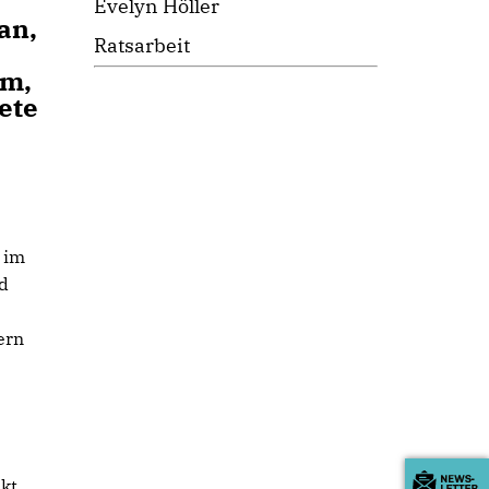
Evelyn Höller
an,
Ratsarbeit
um,
ete
 im
nd
ern
kt,