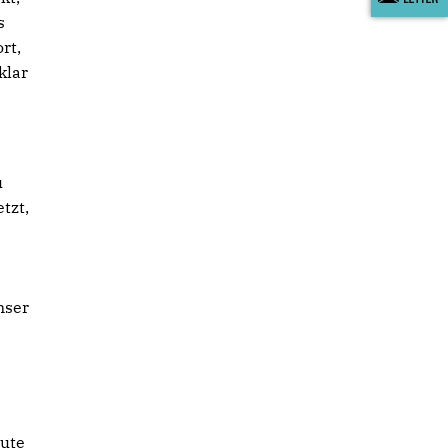
s
rt,
klar
u
tzt,
nser
gute