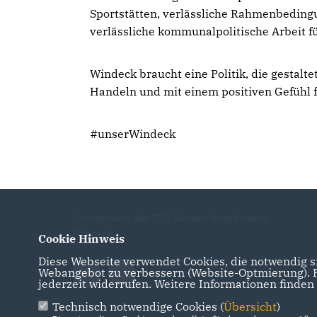
Sportstätten, verlässliche Rahmenbedingu
verlässliche kommunalpolitische Arbeit 
Windeck braucht eine Politik, die gestaltet
Handeln und mit einem positiven Gefühl 
#unserWindeck
Internetseite des CDU Gemeindeverbandes
Windeck
Cookie Hinweis
Diese Webseite verwendet Cookies, die notwendig si
Webangebot zu verbessern (Website-Optmierung). Fü
jederzeit widerrufen. Weitere Informationen finden
Technisch notwendige Cookies (
Übersicht
)