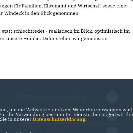
ngen für Familien, Ehrenamt und Wirtschaft sowie eine
für Windeck in den Blick genommen.
 statt schlechtredet - realistisch im Blick, optimistisch im
für unsere Heimat. Dafür stehen wir gemeinsam!
CDU Kreisverband Rhein-Sieg
nd, um die Webseite zu nutzen. Weiterhin verwenden wir Di
r die Verwendung bestimmter Dienste, benötigen wir Ihre 
CDU Nordrhein-Westfalen
 Sie in unserer
Datenschutzerklärung
.
CDU Deutschlands